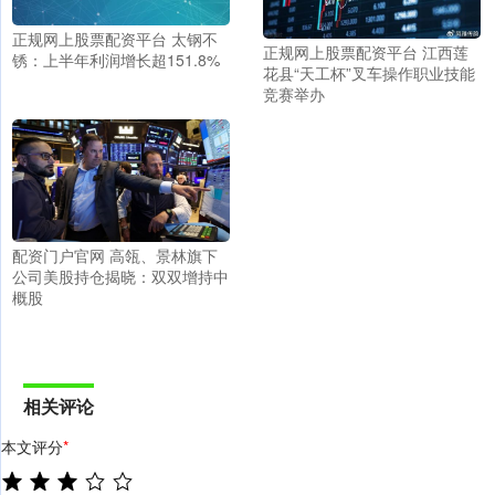
正规网上股票配资平台 太钢不
正规网上股票配资平台 江西莲
锈：上半年利润增长超151.8%
花县“天工杯”叉车操作职业技能
竞赛举办
配资门户官网 高瓴、景林旗下
公司美股持仓揭晓：双双增持中
概股
相关评论
本文评分
*