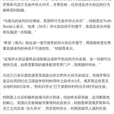
罗斯和乌克兰无条件停火30天，并警告称，任何违反停火协议的行为
都将受到制裁。
“与俄乌的谈判仍在继续。美国呼吁无条件停火30天” ，特朗普在Truth
Social上表示。“如果（30天）停火协议得不到遵守，美国及其伙伴国
将实施进一步制裁。”
“希望（俄乌）能达成一项可接受的停火协议并遵守，两国都有责任尊
重直接谈判的神圣不可侵犯性。” 特朗普表示。
“这项停火协议最终必须朝着达成和平协议的方向发展。这一切都可以
很快完成，如果需要我的服务配资世界门户，我将随时待命。”
乌克兰已表示愿意接受美国提出的立即停火30天的提议，而俄罗斯仅
提议在周四纪念卫国战争胜利80周年之际停火3天。俄罗斯总统普京
当地时间8日宣布，“胜利日停火”已于莫斯科时间当天0时开始生效。
特朗普上台后积极斡旋俄乌停火和谈，但始终未获突破，这消磨着他
的耐心。美国白宫新闻秘书莱维特此前表示，特朗普希望俄罗斯和乌
克兰之间实现 “永久停火”，而非暂时停火，对两国领导人感到失望。