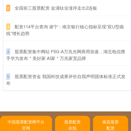
​全国前三股票配资 金浦钛业涨停走出2连板
2
​配资114平台查询 谢宁：南京银行核心指标呈现“双U型曲
3
线”增长趋势
​股票配资集中网站 F5G-A万兆光网商用加速，湖北电信携
4
手华为发布＂美好家·AI家＂万兆家宽品牌
​股票配资资金 我国科技成果评价自我声明团体标准正式发
5
布
中国股票配资网平台
股票配资
南昌股票
官网
在线
配资