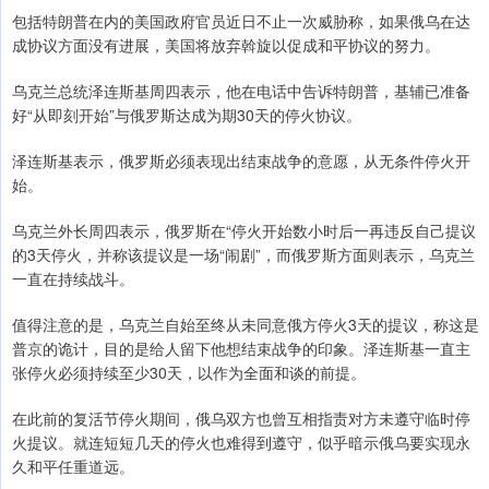
包括特朗普在内的美国政府官员近日不止一次威胁称，如果俄乌在达
成协议方面没有进展，美国将放弃斡旋以促成和平协议的努力。
乌克兰总统泽连斯基周四表示，他在电话中告诉特朗普，基辅已准备
好“从即刻开始”与俄罗斯达成为期30天的停火协议。
泽连斯基表示，俄罗斯必须表现出结束战争的意愿，从无条件停火开
始。
乌克兰外长周四表示，俄罗斯在“停火开始数小时后一再违反自己提议
的3天停火，并称该提议是一场“闹剧”，而俄罗斯方面则表示，乌克兰
一直在持续战斗。
值得注意的是，乌克兰自始至终从未同意俄方停火3天的提议，称这是
普京的诡计，目的是给人留下他想结束战争的印象。泽连斯基一直主
张停火必须持续至少30天，以作为全面和谈的前提。
在此前的复活节停火期间，俄乌双方也曾互相指责对方未遵守临时停
火提议。就连短短几天的停火也难得到遵守，似乎暗示俄乌要实现永
久和平任重道远。