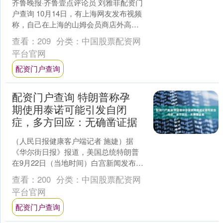
齐鲁晚报·齐鲁壹点评论员 刘雅菲配资门
户查询 10月14日，有上海网友发布视频
称，自己在上海的山姆会员商店外高桥
店购买的枣泥核桃蛋糕中，吃出了一颗
查看：
209
分类：
中国股票配资网
牙齿。视频画面....
平台官网
配资门户查询
配资门户查询 特朗普称孕
期使用泰诺可能引发自闭
症，多方回应：无确凿证据
（人民日报健康客户端记者 施婕）据
《华尔街日报》报道，美国总统特朗普
在9月22日（当地时间）白宫新闻发布会
上称，常用退烧药泰诺（对乙酰氨基
查看：
200
分类：
中国股票配资网
酚）可能引发自闭症，并....
平台官网
配资门户查询