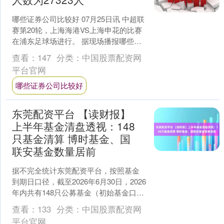
哪些证券公司比较好 07月25日讯 中超联
赛第20轮，上海海港VS上海申花的比赛
在浦东足球场进行。 据现场播报哪些证
券公司比较好，本场比赛现场观众人数
查看：
147
分类：
中国股票配资网
为2732....
平台官网
哪些证券公司比较好
东莞配资平台 【读财报】
上半年基金清盘透视：148
只基金清算 博时基金、国
联安基金数量居前
据不完全统计东莞配资平台，按照基金
到期日口径，截至2026年6月30日，2026
年内共有148只公募基金（初始基金口
径，下同）触及清算，清算原因均为触
查看：
133
分类：
中国股票配资网
发合同终止....
平台官网