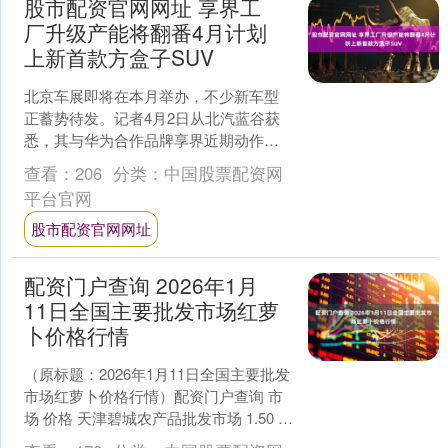
股市配资官网网址 享界工
厂升级产能将翻番4月计划
上新首款方盒子SUV
北京车展即将在本月举办，不少新车型
正蓄势待发。记者4月2日从北汽蓝谷获
悉，其与华为合作品牌享界近期动作不
断，享界超级工厂3月启动全面技改，提
查看：
206
分类：
中国股票配资网
升产能与数智化能力；....
平台官网
股市配资官网网址
配资门户查询 2026年1月
11日全国主要批发市场红萝
卜价格行情
（原标题：2026年1月11日全国主要批发
市场红萝卜价格行情）配资门户查询 市
场 价格 天津碧城农产品批发市场 1.50 河
北唐山市荷花坑市场经营管理有限公司