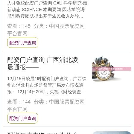
人才强校配资门户查询 CAU·科学研究·最
新动态 SCIENCE 本期要闻 园艺学院冯
旭副教授团队提出基于农民收入差异化
特征的乡村活力分区响应机制 NEWS
查看：
145
分类：
中国股票配资网
近....
平台官网
配资门户查询
配资门户查询 广西浦北凌
晨通报——
12月15日凌晨1时配资门户查询，广西钦
州市浦北县市场监督管理局发布情况通
报： 12月14日20时，央视《财经调查》
栏目报道涉及我县有关陈皮经营主体生
查看：
144
分类：
中国股票配资网
产销售速成....
平台官网
配资门户查询