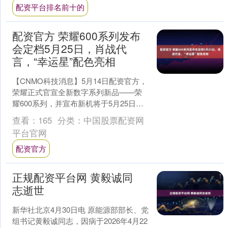
配资平台排名前十的
配资官方 荣耀600系列发布
会定档5月25日，肖战代
言，“幸运星”配色亮相
【CNMO科技消息】5月14日配资官方，
荣耀正式官宣全新数字系列新品——荣
耀600系列，并宣布新机将于5月25日发
布。同时，全新“幸运星”配色与荣耀数字
查看：
165
分类：
中国股票配资网
手机全球....
平台官网
配资官方
正规配资平台网 黄毅诚同
志逝世
新华社北京4月30日电 原能源部部长、党
组书记黄毅诚同志，因病于2026年4月22