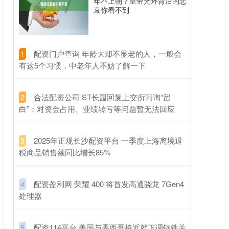
年不上朝？皇帝光环背后的悲
哀你看不到
​配资门户查询 年龄大却不显老的人，一般会
1
有这5个习惯，中老年人不妨了解一下
​合法配资公司 ST长园回复上交所问询“留
2
白”：对资金占用、业绩转亏等问题暂无法回应
​2025年正规长沙配资平台 一季度上海离境退
3
税商品销售额同比增长85%
​配资盈利网 荣耀 400 将首发高通骁龙 7Gen4
4
处理器
​配资114平台 美国与墨西哥接近就下调钢铁关
5