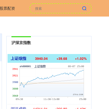
股票配资
沪深京指数
上证综指
3940.04
+39.68
+1.02%
深证成指
14311.01
+200.89
+1.42%