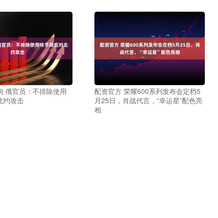
询 俄官员：不排除使用
配资官方 荣耀600系列发布会定档5
北约攻击
月25日，肖战代言，“幸运星”配色亮
相