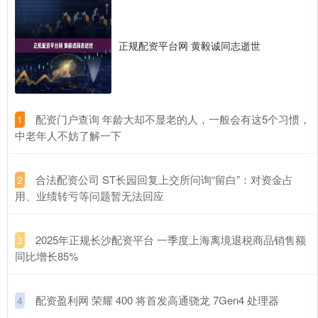
正规配资平台网 黄毅诚同志逝世
​配资门户查询 年龄大却不显老的人，一般会有这5个习惯，
1
中老年人不妨了解一下
​合法配资公司 ST长园回复上交所问询“留白”：对资金占
2
用、业绩转亏等问题暂无法回应
​2025年正规长沙配资平台 一季度上海离境退税商品销售额
3
同比增长85%
​配资盈利网 荣耀 400 将首发高通骁龙 7Gen4 处理器
4