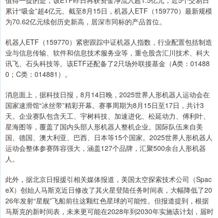
值得一提的是，该ETF昨日再获资金净流入超1.5亿元，近5个交易日
累计“吸金”超4亿元。截至8月15日，机器人ETF（159770）最新规模
为70.62亿元续创历史新高，居深市同标的产品首位。
机器人ETF（159770）紧密跟踪中证机器人指数，行业配置包括制造
业与信息传输、软件和信息技术服务业等，重仓股含汇川技术、科大
讯飞、石头科技等。该ETF还配备了2只场外联接基金（A类：01488
0；C类：014881）。
消息面上，据科技日报，8月14日晚，2025世界人形机器人运动会在
国家速滑馆“冰丝带”精彩开幕。赛事周期为8月15日至17日，共计3
天。企业赛队包含天工、宇树科技、加速进化、松延动力、傅利叶、
星海图等，覆盖了国内头部人形机器人整机企业。国际队伍来自美
国、德国、澳大利亚、巴西、日本等15个国家。2025世界人形机器人
运动会整体参赛阵容强大，涵盖127个品牌，汇聚500余台人形机器
人。
此外，据北京日报援引相关媒体报道，美国太空探索技术公司（Spac
eX）创始人马斯克近日修改了其火星登陆任务时间表，大幅降低了20
26年发射“星舰”飞船前往这颗红色星球的可能性。但报道提到，根据
马斯克的新时间表，未来更可能在2028年到2030年实施该计划，届时