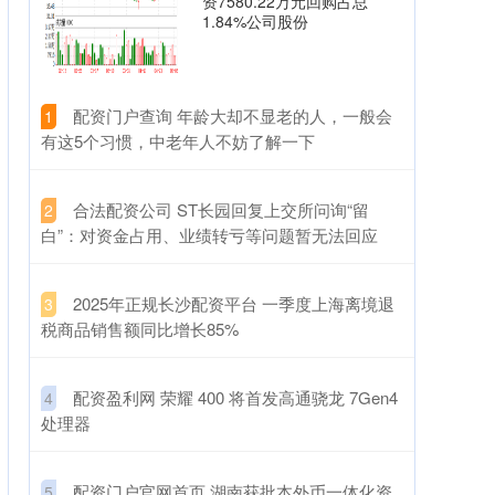
资7580.22万元回购占总
1.84%公司股份
​配资门户查询 年龄大却不显老的人，一般会
1
有这5个习惯，中老年人不妨了解一下
​合法配资公司 ST长园回复上交所问询“留
2
白”：对资金占用、业绩转亏等问题暂无法回应
​2025年正规长沙配资平台 一季度上海离境退
3
税商品销售额同比增长85%
​配资盈利网 荣耀 400 将首发高通骁龙 7Gen4
4
处理器
​配资门户官网首页 湖南获批本外币一体化资
5