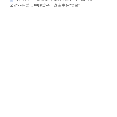
金池业务试点 中联重科、湖南中伟“尝鲜”