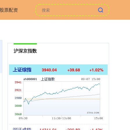
股票配资
沪深京指数
上证综指
3940.04
+39.68
+1.02%
深证成指
14311.01
+200.89
+1.42%