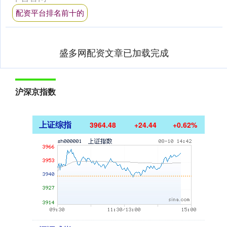
配资平台排名前十的
盛多网配资文章已加载完成
沪深京指数
上证综指
3964.48
+24.44
+0.62%