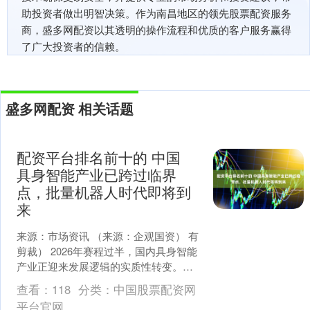
助投资者做出明智决策。作为南昌地区的领先股票配资服务
商，盛多网配资以其透明的操作流程和优质的客户服务赢得
了广大投资者的信赖。
盛多网配资 相关话题
配资平台排名前十的 中国
具身智能产业已跨过临界
点，批量机器人时代即将到
来
来源：市场资讯 （来源：企观国资） 有
剪裁） 2026年赛程过半，国内具身智能
产业正迎来发展逻辑的实质性转变。
2025年行业重心集中在技术路线整合与
查看：
118
分类：
中国股票配资网
落地可行性....
平台官网